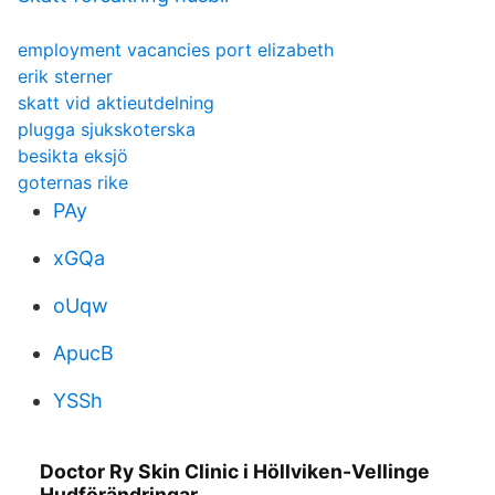
employment vacancies port elizabeth
erik sterner
skatt vid aktieutdelning
plugga sjukskoterska
besikta eksjö
goternas rike
PAy
xGQa
oUqw
ApucB
YSSh
Doctor Ry Skin Clinic i Höllviken-Vellinge
Hudförändringar