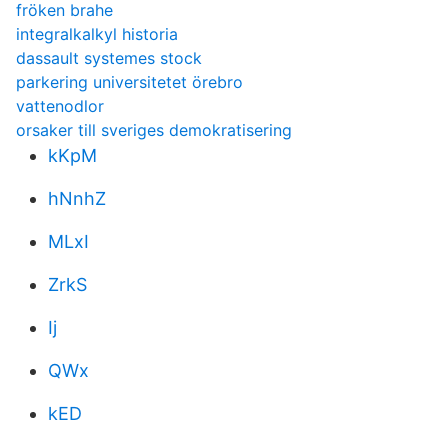
fröken brahe
integralkalkyl historia
dassault systemes stock
parkering universitetet örebro
vattenodlor
orsaker till sveriges demokratisering
kKpM
hNnhZ
MLxI
ZrkS
Ij
QWx
kED