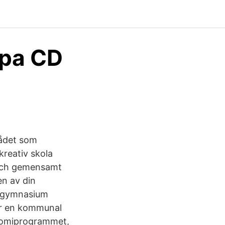
 pa CD
dådet som
reativ skola
 och gemensamt
en av din
ma gymnasium
är en kommunal
nomiprogrammet,