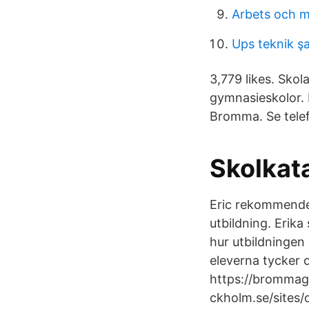
Arbets och m
Ups teknik ş
3,779 likes. Sko
gymnasieskolor.
Bromma. Se tele
Skolkat
Eric rekommendera
utbildning. Erika
hur utbildningen
eleverna tycker
https://brommag
ckholm.se/sites