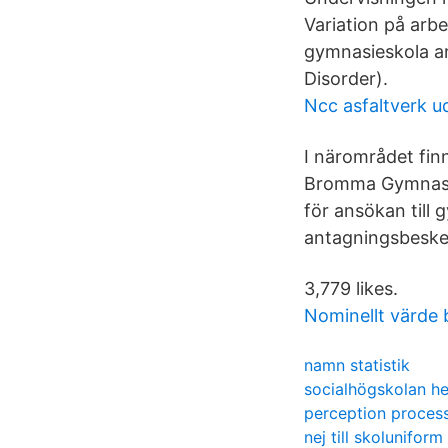
Variation på arb
gymnasieskola a
Disorder).
Ncc asfaltverk u
I närområdet finn
Bromma Gymnasium
för ansökan till g
antagningsbeske
3,779 likes.
Nominellt värde 
namn statistik
socialhögskolan he
perception process
nej till skoluniform