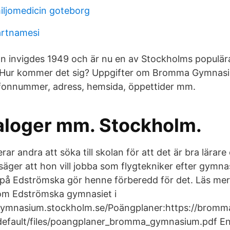
iljomedicin goteborg
artnamesi
lan invigdes 1949 och är nu en av Stockholms populär
 Hur kommer det sig? Uppgifter om Bromma Gymnas
fonnummer, adress, hemsida, öppettider mm.
aloger mm. Stockholm.
r andra att söka till skolan för att det är bra lärare 
 säger att hon vill jobba som flygtekniker efter gymna
 på Edströmska gör henne förberedd för det. Läs me
 om Edströmska gymnasiet i
ymnasium.stockholm.se/Poängplaner:https://brom
/default/files/poangplaner_bromma_gymnasium.pdf En