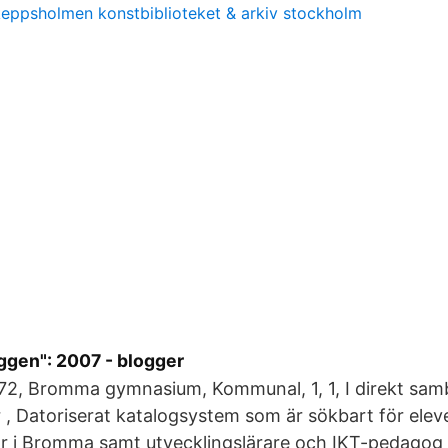
eppsholmen konstbiblioteket & arkiv stockholm
gen": 2007 - blogger
72, Bromma gymnasium, Kommunal, 1, 1, I direkt sa
r , Datoriserat katalogsystem som är sökbart för elev
r i Bromma samt utvecklingslärare och IKT-pedagog