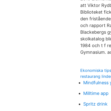
att Viktor Ryd
Biblioteket fi
den friståend
och rapport Ra
Blackebergs g
skolkatalog bl
1984 och t f r
Gymnasium. aq
Ekonomiska tip
restaurang linde
Mindfulness
Milltime app
Spritz drink