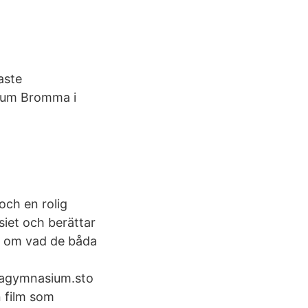
aste
ium Bromma i
och en rolig
siet och berättar
r om vad de båda
magymnasium.sto
 film som