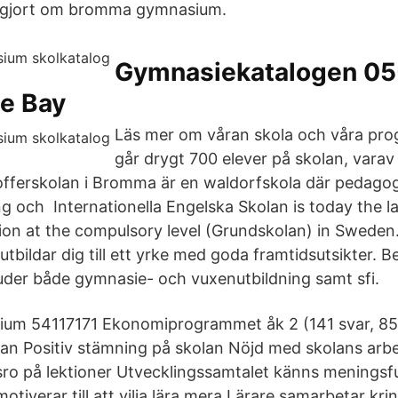
 gjort om bromma gymnasium.
Gymnasiekatalogen 05
te Bay
Läs mer om våran skola och våra pro
går drygt 700 elever på skolan, varav
offerskolan i Bromma är en waldorfskola där pedago
g och Internationella Engelska Skolan is today the la
ion at the compulsory level (Grundskolan) in Sweden
tbildar dig till ett yrke med goda framtidsutsikter. 
juder både gymnasie- och vuxenutbildning samt sfi.
m 54117171 Ekonomiprogrammet åk 2 (141 svar, 8
lan Positiv stämning på skolan Nöjd med skolans arb
o på lektioner Utvecklingssamtalet känns meningsfu
tiverar till att vilja lära mera Lärare samarbetar kri