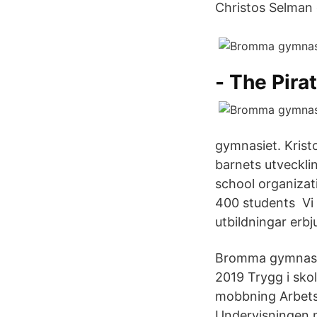
Christos Selman
- The Pira
gymnasiet. Krist
barnets utvecklin
school organizat
400 students Vi u
utbildningar erb
Bromma gymnasiu
2019 Trygg i sko
mobbning Arbetsr
Undervisningen mo