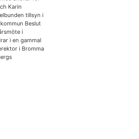
ch Karin
lbunden tillsyn i
s kommun Beslut
årsmöte i
rar i en gammal
ierektor i Bromma
bergs