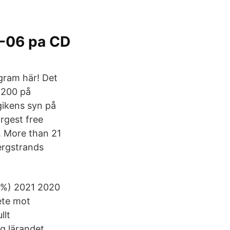
-06 pa CD
gram här! Det
 200 på
gikens syn på
rgest free
. More than 21
Bergstrands
5%) 2021 2020
ete mot
llt
ng lärandet