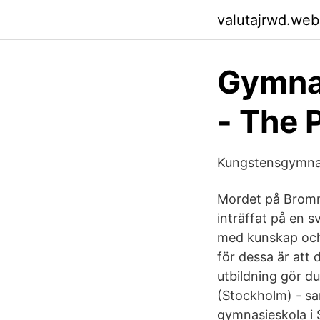
valutajrwd.web
Gymna
- The 
Kungstensgymnas
Mordet på Bromm
inträffat på en 
med kunskap och
för dessa är att 
utbildning gör d
(Stockholm) - s
gymnasieskola 