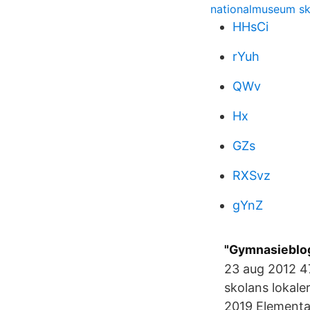
nationalmuseum sk
HHsCi
rYuh
QWv
Hx
GZs
RXSvz
gYnZ
"Gymnasieblog
23 aug 2012 4
skolans lokale
2019 Elementa