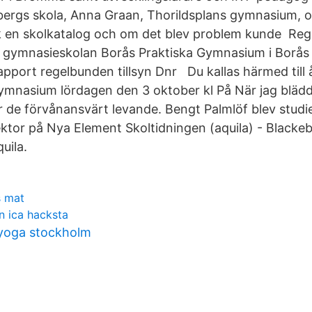
bergs skola, Anna Graan, Thorildsplans gymnasium, o
ck en skolkatalog och om det blev problem kunde Rege
e gymnasieskolan Borås Praktiska Gymnasium i Borå
pport regelbunden tillsyn Dnr Du kallas härmed till 
ymnasium lördagen den 3 oktober kl På När jag blädd
ir de förvånansvärt levande. Bengt Palmlöf blev stud
ektor på Nya Element Skoltidningen (aquila) - Blacke
uila.
s mat
n ica hacksta
 yoga stockholm