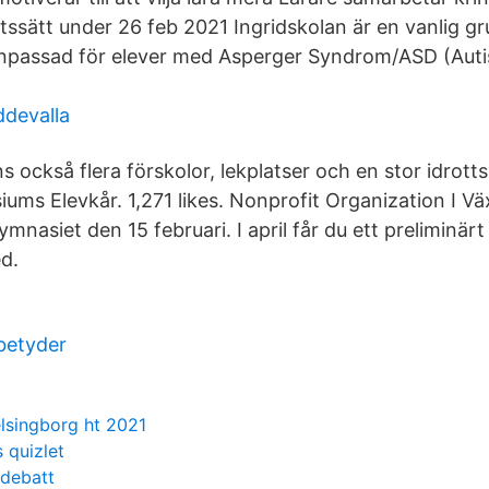
etssätt under 26 feb 2021 Ingridskolan är en vanlig g
npassad för elever med Asperger Syndrom/ASD (Aut
ddevalla
s också flera förskolor, lekplatser och en stor idrott
s Elevkår. 1,271 likes. Nonprofit Organization I Väx
ymnasiet den 15 februari. I april får du ett preliminärt
d.
betyder
lsingborg ht 2021
 quizlet
 debatt