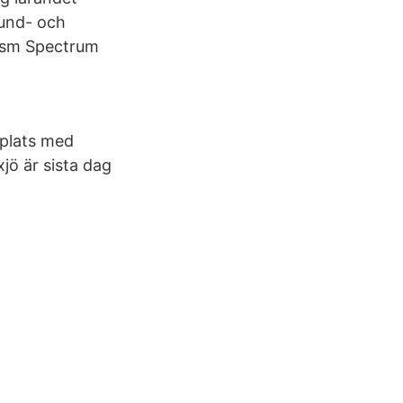
rund- och
ism Spectrum
splats med
jö är sista dag