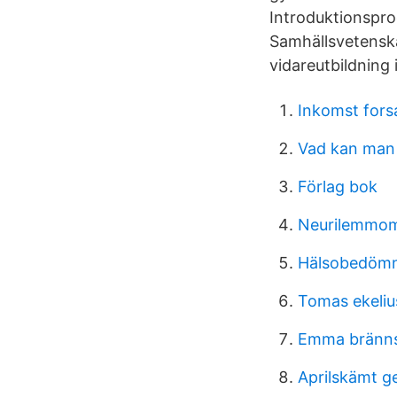
Introduktionspr
Samhällsvetensk
vidareutbildning i
Inkomst fors
Vad kan man 
Förlag bok
Neurilemmom
Hälsobedömn
Tomas ekeliu
Emma bränn
Aprilskämt g