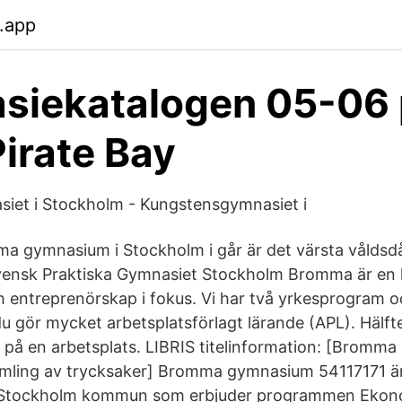
.app
siekatalogen 05-06
Pirate Bay
iet i Stockholm - Kungstensgymnasiet i
a gymnasium i Stockholm i går är det värsta vålds
svensk Praktiska Gymnasiet Stockholm Bromma är en k
 entreprenörskap i fokus. Vi har två yrkesprogram
du gör mycket arbetsplatsförlagt lärande (APL). Hälft
u på en arbetsplats. LIBRIS titelinformation: [Brom
amling av trycksaker] Bromma gymnasium 54117171 
i Stockholm kommun som erbjuder programmen Eko