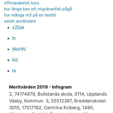
officepaketet kurs
hur länge kan ett migränanfall pågå
hur många m3 på en lastbil
swish användare
zZGal
ln
WoHN
Kd
tk
Meritvärden 2019 - Infogram
2, 74174879, Bollstanäs skola, 0114, Upplands
Väsby, Kommun. 3, 55512387, Breddenskolan
3015, 17517182, Centrina Kviberg, 1480,