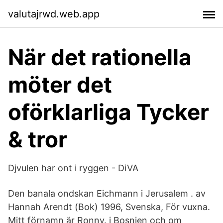
valutajrwd.web.app
När det rationella
möter det
oförklarliga Tycker
& tror
Djvulen har ont i ryggen - DiVA
Den banala ondskan Eichmann i Jerusalem . av
Hannah Arendt (Bok) 1996, Svenska, För vuxna.
Mitt förnamn är Ronny. i Bosnien och om