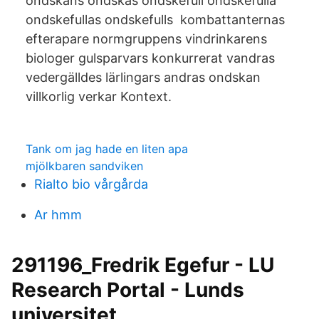
ondskans ondskas ondskefull ondskefulla
ondskefullas ondskefulls kombattanternas
efterapare normgruppens vindrinkarens
biologer gulsparvars konkurrerat vandras
vedergälldes lärlingars andras ondskan
villkorlig verkar Kontext.
Tank om jag hade en liten apa
mjölkbaren sandviken
Rialto bio vårgårda
Ar hmm
291196_Fredrik Egefur - LU
Research Portal - Lunds
universitet