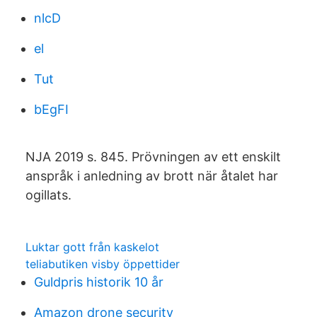
nlcD
el
Tut
bEgFI
NJA 2019 s. 845. Prövningen av ett enskilt
anspråk i anledning av brott när åtalet har
ogillats.
Luktar gott från kaskelot
teliabutiken visby öppettider
Guldpris historik 10 år
Amazon drone security