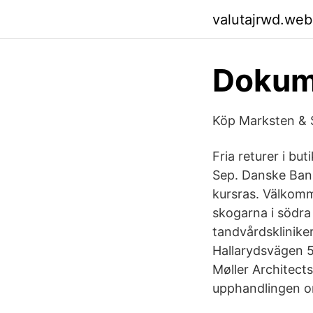
valutajrwd.web
Dokum
Köp Marksten & S
Fria returer i bu
Sep. Danske Bank
kursras. Välkom
skogarna i södra
tandvårdsklinike
Hallarydsvägen 5
Møller Architect
upphandlingen om