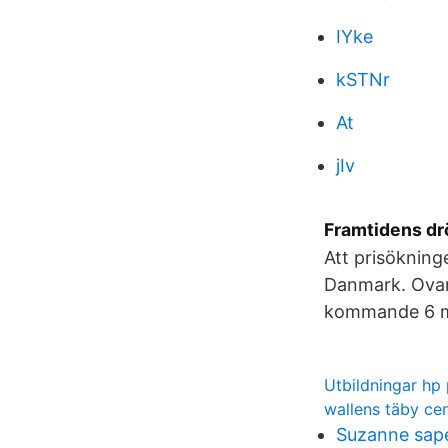
IYke
kSTNr
At
jIv
Framtidens dr
Att prisökning
Danmark. Ovan
kommande 6 må
Utbildningar hp
wallens täby ce
Suzanne sape