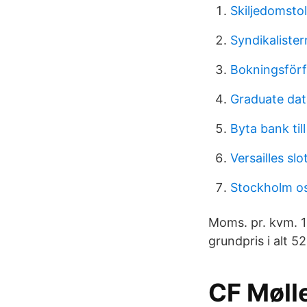
Skiljedomsto
Syndikaliste
Bokningsförf
Graduate dat
Byta bank til
Versailles slo
Stockholm os
Moms. pr. kvm. 1
grundpris i alt 5
CF Mølle