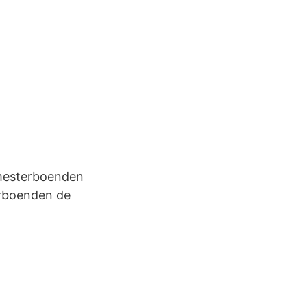
semesterboenden
erboenden de