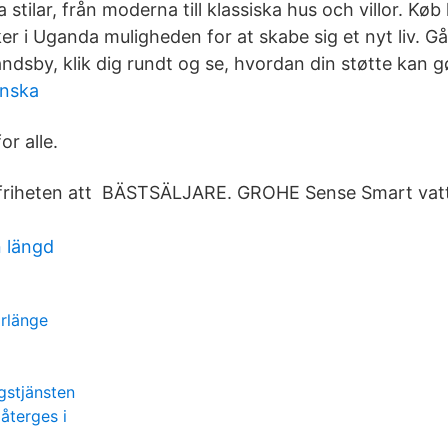
a stilar, från moderna till klassiska hus och villor. Kø
r i Uganda muligheden for at skabe sig et nyt liv. Gå
andsby, klik dig rundt og se, hvordan din støtte kan g
anska
or alle.
g friheten att BÄSTSÄLJARE. GROHE Sense Smart vat
n längd
orlänge
gstjänsten
återges i