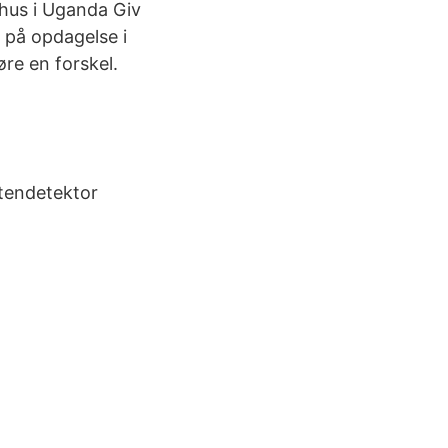
b hus i Uganda Giv
 på opdagelse i
øre en forskel.
tendetektor