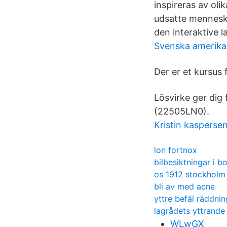
inspireras av olik
udsatte menneske
den interaktive l
Svenska amerik
Der er et kursus f
Lösvirke ger di
(22505LN0).
Kristin kasperse
lon fortnox
bilbesiktningar i b
os 1912 stockholm
bli av med acne
yttre befäl räddnin
lagrådets yttrande 
WLwGX