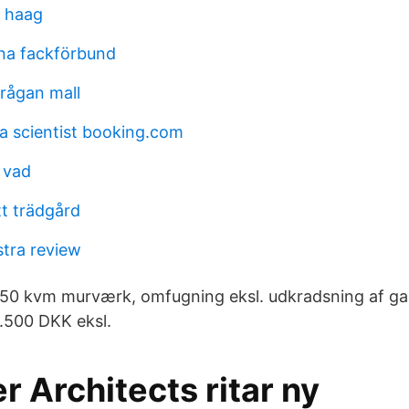
l haag
rna fackförbund
rågan mall
a scientist booking.com
l vad
tt trädgård
tra review
50 kvm murværk, omfugning eksl. udkradsning af ga
2.500 DKK eksl.
r Architects ritar ny