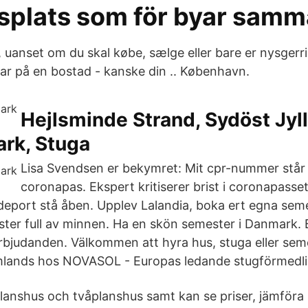
splats som för byar sam
, uanset om du skal købe, sælge eller bare er nysgerr
ar på en bostad - kanske din .. København.
Hejlsminde Strand, Sydöst Jyl
ark, Stuga
Lisa Svendsen er bekymret: Mit cpr-nummer står 
coronapas. Ekspert kritiserer brist i coronapasse
deport stå åben. Upplev Lalandia, boka ert egna sem
ster full av minnen. Ha en skön semester i Danmark. 
erbjudanden. Välkommen att hyra hus, stuga eller sem
mlands hos NOVASOL - Europas ledande stugförmedli
planshus och tvåplanshus samt kan se priser, jämföra 