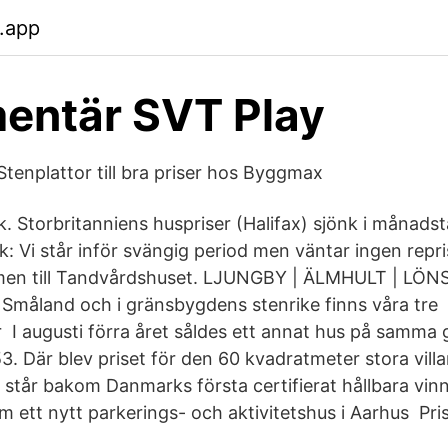
.app
entär SVT Play
tenplattor till bra priser hos Byggmax
tik. Storbritanniens huspriser (Halifax) sjönk i månads
: Vi står inför svängig period men väntar ingen repri
men till Tandvårdshuset. LJUNGBY | ÄLMHULT | LÖ
 Småland och i gränsbygdens stenrike finns våra tre
r I augusti förra året såldes ett annat hus på samma
3. Där blev priset för den 60 kvadratmeter stora vill
s står bakom Danmarks första certifierat hållbara vin
 ett nytt parkerings- och aktivitetshus i Aarhus Pris