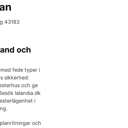
man
ig 43183
land och
med fede typer i
ts sikkerhed:
esterhus och ge
Besök lalandia.dk
esterlägenhet i
ng.
planritningar och