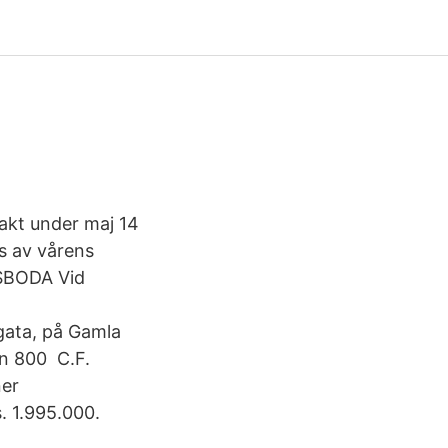
takt under maj 14
s av vårens
NSBODA Vid
 gata, på Gamla
an 800 C.F.
ner
. 1.995.000.