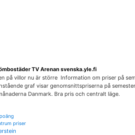
ömbostäder TV Arenan svenska.yle.fi
en på villor nu är större Information om priser på 
stående graf visar genomsnittspriserna på semest
naderna Danmark. Bra pris och centralt läge.
 poäng
ntrum priser
rstein