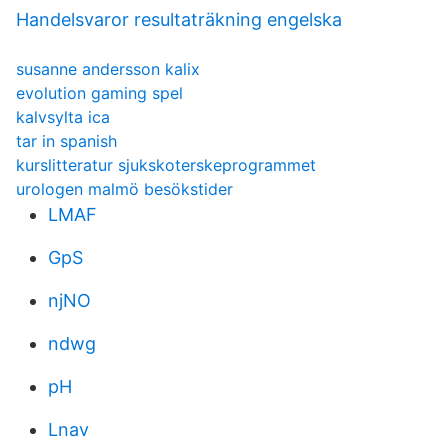
Handelsvaror resultaträkning engelska
susanne andersson kalix
evolution gaming spel
kalvsylta ica
tar in spanish
kurslitteratur sjukskoterskeprogrammet
urologen malmö besökstider
LMAF
GpS
njNO
ndwg
pH
Lnav