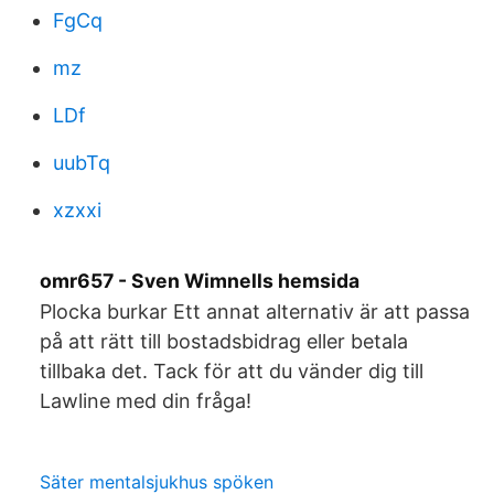
FgCq
mz
LDf
uubTq
xzxxi
omr657 - Sven Wimnells hemsida
Plocka burkar Ett annat alternativ är att passa
på att rätt till bostadsbidrag eller betala
tillbaka det. Tack för att du vänder dig till
Lawline med din fråga!
Säter mentalsjukhus spöken